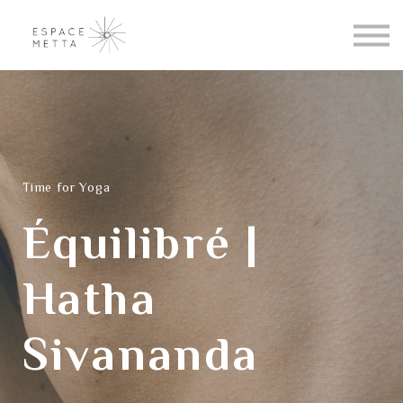
Blogue
Se connecter
S'inscrire
À propos
Time for Yoga
Équilibré |
Hatha
Sivananda